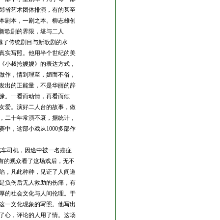
邻省艺术团体排演，有的甚至
本剧本，一剧之本。柳志雄创
新歌剧的界限，堪与二人
越了传统剧目与新歌剧的水
真实写照。他用半个世纪的美
《小叔挎嫂嫂》的表达方式，
做作，情到理至，媚而不俗，
发出的正能量，不是华丽的辞
缘。一看而动情，再看而倾
女爱。演好二人台的故事，做
，二十年常演不衰，据统计，
中，这部小戏从1000
多部作
汽车司机，因途中被一名癌症
有的观众看了这场戏后，无不
陷，凡此种种，见证了人间道
是负伤后无人救助的伤痛，有
厚的社会文化与人间伦理。于
这一文化现象的写照。他写出
了心，评论的人用了情。这场