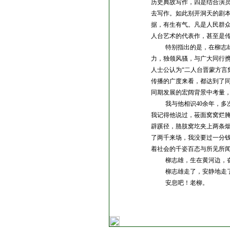
历史典故写作，四是结合演
去写作。如此别开洞天的剧
据，有生有气。凡是人民群
人台艺术的代表作，甚至是
特别指出的是，在柳志
力，独领风骚，与广大同行
人士公认为“二人台晋蒙方言
传播的广度来看，都达到了
同期发展的宏阔背景中考量
我与他相识
40
余年，多
我记得他说过，莜面窝窝烂
辟蹊径，胳肢窝圪夹上两条
了两千来场，我没要过一分
着社会的千姿百态与所见所
柳志雄，生在黄河边，
柳志雄走了，安静地走
安息吧！老柳。
（作者系内蒙