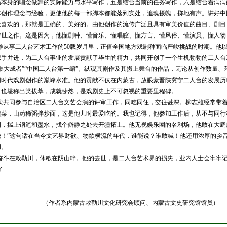
员本身的唱念做舞的实际能力与水平写作，五是结合当前的任务写作，六是结合着满满
本创作理念与经验，更使他的每一部脚本都能落到实处，追魂摄魄，掷地有声。讲好中
众喜欢的，那就是正确的、美好的。由他创作的流传广泛且具有审美价值的曲目、剧目
传世之作。这是因为，他懂剧种、懂音乐、懂唱腔、懂方言、懂风俗、懂演员、懂人物
雄从事二人台艺术工作的
50
载岁月里，正值全国地方戏剧种面临严峻挑战的时期。他
携手并进，为二人台事业的发展贡献了毕生的精力，共同开创了一个生机勃勃的二人台
集大成者”“中国二人台第一编”。纵观其剧作及其搬上舞台的作品，无论从创作数量、
同时代戏剧创作的巅峰水准。他的贡献不仅在内蒙古，放眼蒙晋陕冀宁二人台的发展历
，也堪称出类拔萃，成就斐然，是戏剧史上不可忽视的重要里程碑。
次共同参与自治区二人台文艺会演的评审工作，同吃同住，交往甚深。柳志雄经常带
腌菜，山药稀粥拌炒面，这是他儿时最爱吃的。我也记得，他参加工作后，从不与同行
烟，揣上钢笔和墨水，找个僻静之处去开疆拓土。他无视娱乐圈的名利场，他敢在大庭
钱！”这句话在当今文艺界财欲、物欲横流的年代，谁能说？谁敢喊！他还用浓厚的乡
闻。
奋斗在敕勒川，休歇在阴山畔。他的去世，是二人台艺术界的损失，业内人士会牢牢
了
……
古敕勒川文化研究会顾问、内蒙古文史研究馆馆员）