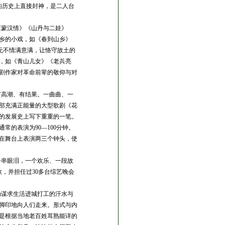
的历史上直接封神，是二人台
《蒙汉情》《山丹与二娃》
乡的小戏，如《春到山乡》
无不情满意满，让恪守故土的
，如《青山儿女》《老兵亮
剧作家对革命前辈的敬仰与对
有高潮、有结果。一曲曲、一
部充满正能量的大型歌剧《花
的发展史上写下重重的一笔。
通常的表演为
90
—100
分钟。
在舞台上表演两三个钟头，使
一串眼泪，一个欢乐、一段故
，并担任过30
多台综艺晚会
为谋求生活进城打工的汗水与
脚印地向人们走来。形式与内
是根据当地老百姓耳熟能详的