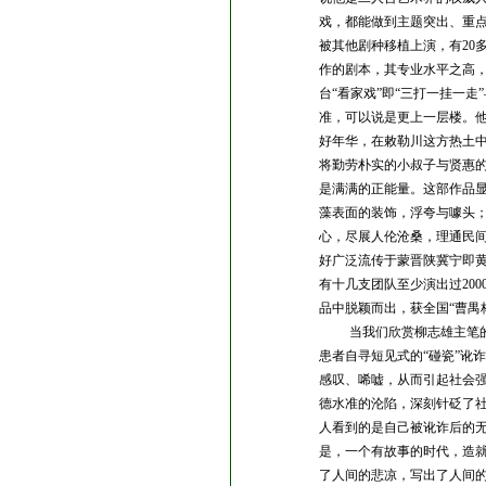
戏，都能做到主题突出、重
被其他剧种移植上演，有20
作的剧本，其专业水平之高
台“看家戏”即“三打一挂一
准，可以说是更上一层楼。
好年华，在敕勒川这方热土
将勤劳朴实的小叔子与贤惠
是满满的正能量。这部作品
藻表面的装饰，浮夸与噱头
心，尽展人伦沧桑，理通民
好广泛流传于蒙晋陕冀宁即黄
有十几支团队至少演出过200
品中脱颖而出，获全国“曹禺
当我们欣赏柳志雄主笔
患者自寻短见式的
“碰瓷”
感叹、唏嘘，从而引起社会
德水准的沦陷，深刻针砭了
人看到的是自己被讹诈后的
是，一个有故事的时代，造
了人间的悲凉，写出了人间