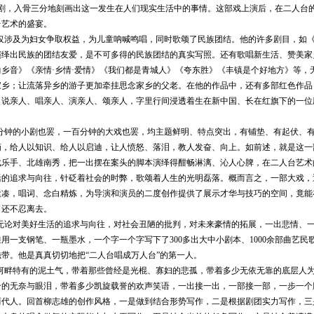
剧，入骨三分地刻画出这一发生在人们现实生活中的事情。这部戏上演后，在二人台
台艺术的盛宴。
仅涉及为妇女争取权益，为儿童呐喊鸣唱，同时歌颂了民族团结。他的许多剧目，如
演绎出民族的团结友爱，是不可多得的民族团结的真实写照。还有歌唱新生活、赞美家
曲乡音》《亲情
·乡情·爱情》《我们都是青城人》《夸东胜》《丰镇是个好地方》等，
家乡；让流落异乡的游子更加牵挂思念家乡的父老。在他的作品中，还有多部红色作品
，说亲人、唱亲人、演亲人、颂亲人，字里行间浸透着生在新中国、长在红旗下的一位
分钟的小剧也罢，一百分钟的大戏也罢，均主题鲜明、特点突出，有铺垫、有起伏、
谪，给人以知识、给人以启迪，让人愤怒、落泪，教人发奋、向上。如前述，就是这一
武乐手、北雄南秀，把一出摆在案头的脚本演绎得酣畅淋漓、沁人心脾，在二人台艺术
活的追求与向往，针砭着社会的时弊，歌颂着人生的光明磊落。概而言之，一部大戏，
紧凑，唱词、念白精炼，为导演和演员的二度创作提供了展示才华与技巧的空间，竟能
了还不忍离去。
无论对美好生活的追求与向往，对社会丑陋的批判，对未来豪情的拓展，一出悲情、
娃用一支钢笔、一瓶墨水，一个字一个字写下了
300
多出大中小剧本、1000
余部曲艺民歌
带。他是真真切切地把“二人台唱成万人台”的第一人。
河畔特有的泥土气，带着那些曾经是光棍、寡妇的悲孤，带着多少无依无靠的底层人
合的无奈与眼泪，带着多少凯旋载誉的欢声笑语，一出接一出，一部接一部，一步一个
两代人。回首柳志雄的创作风格，一是做到结合形势写作，二是根据剧团实力写作，三