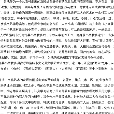
情，是他作为一个从农村走来的农民娃自身特有的优良品质与吃苦在前、享乐在后、甘
山不放松”奋力拼搏，领略与经受了东西南北风的摧残与磨难，勇敢地走向成功的那种坚
环。最终，是他作为国家一级编剧、国家级非物质文化遗产二人台艺术的一名领军人物
小热爱文艺。中小学读书期间，搂柴火、喂猪、种地、秋收、冬储，什么农活都干过
、乡镇文艺辅导员等，他利用业余时间创作的二人台小戏《唱新风》与儿童剧《小鹰展
对于一个从农村走出的小青年，是巨大的荣誉与鼓励，可以说是初出茅庐，一炮走红。
入呼和浩特市托克托县乌兰牧骑后，专职从事创作工作。他身居乌兰牧骑这个“一专多
特别是每每应对涉及时事与政策宣传的小演唱，类似歌唱好人好事、宣传“五讲四美”
须做到把握准政策，质量要高，编写速度要快。就是说，第一天接到县里的宣传任务，
此而受到上级领导的重视，得到观众的认可，更是得到队员、同行的首肯。柳志雄说：
集创作、实践、观摩、学习于一体，为他的成长积累了丰富的素材与创作经验。
托县乌兰牧骑调往呼和浩特市文化局文学艺术研究所。这一年，正是他“而立”之年，
相女婿》《劝夫》《石老头卖菜》《两家人》《大雁沟》《打麻将》等中小型歌剧，在
开放，文化艺术的发展如雨后春笋般迅速崛起，各盟市、旗县（市、区）的业余剧团
在册的业余剧团达
44
支之多，有的企事业单位成立的艺术团、文工团、歌舞团。迫切需
剧本。柳志雄从基层走来，认真学习研究了国内外著名剧作家的创作理论以及历史学、
乃至兄弟剧种的深入学习与研究，其创作水平日臻成熟。针对地方戏二人台抑或有关小
光配置，导演了多出大中型歌剧。特别难能可贵的，是他熟悉二人台，熟悉演员，包括
所谓“唱、念、做、舞”四大技巧，继而针对演员写戏，既抓住了剧本的主题，突出了
人士，可谓实至名归。更被同行叹为观止的是，他竟能在十天八天乃至个把星期就写出