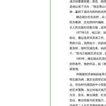
成才的重要因素；善良、热
是他认准了方向，
“咬定青
神，赢得了成功与胜利的光
柳志雄出生在农村，从
民办教师、文化馆特约编辑
古人民出版社结集出版，这
1977
年5
月，他22
岁。加
卸台、搬运道具等具体工作。
势的小品，虽然短小，但必
夜加班，按时完成任务。由
个。”而乌兰牧骑艺术生涯，
1985
年，柳志雄从托克
好的条件。他的作品，如《
获奖项。
伴随着经济体制的改革
特左旗为例，旗文化馆登记
点、符合时代潮流的中小型
的艺术熏陶，加之对地方戏
方言、音乐、舞台调度、灯
念白、舞台经验与应变能力，
说他是二人台艺术界的权威