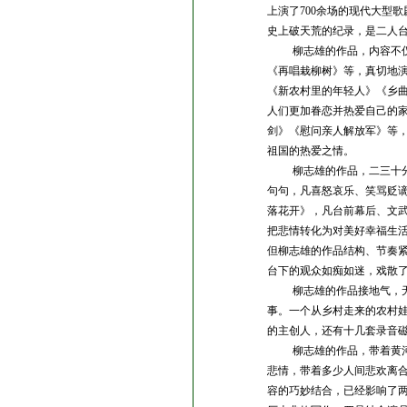
上演了700
余场的现代大型歌
史上破天荒的纪录，是二人
柳志雄的作品，内容不
《再唱栽柳树》等，真切地
《新农村里的年轻人》《乡
人们更加眷恋并热爱自己的
剑》《慰问亲人解放军》等
祖国的热爱之情。
柳志雄的作品，二三十
句句，凡喜怒哀乐、笑骂贬
落花开》，凡台前幕后、文
把悲情转化为对美好幸福生
但柳志雄的作品结构、节奏
台下的观众如痴如迷，戏散
柳志雄的作品接地气，
事。一个从乡村走来的农村
的主创人，还有十几套录音磁
柳志雄的作品，带着黄
悲情，带着多少人间悲欢离
容的巧妙结合，已经影响了