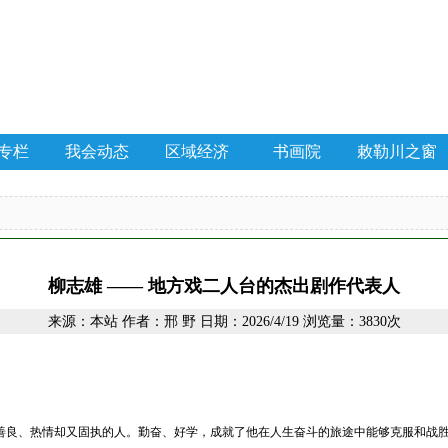
专栏
我会动态
区域经济
书画院
敕勒川之窗
柳志雄 —— 地方戏二人台的杰出剧作代表人
来源：本站 作者：邢 野 日期：2026/4/19 浏览量：3830次
善良、热情却又固执的人。勤奋、好学，成就了他在人生奋斗的旅途中能够克服和战