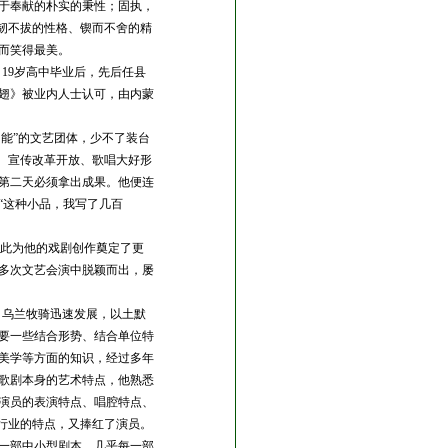
于奉献的朴实的秉性；固执，
韧不拔的性格、锲而不舍的精
而笑得最美。
。
19
岁高中毕业后，先后任县
翅》被业内人士认可，由内蒙
能”的文艺团体，少不了装台
、宣传改革开放、歌唱大好形
第二天必须拿出成果。他便连
“这种小品，我写了几百
从此为他的戏剧创作奠定了更
多次文艺会演中脱颖而出，屡
、乌兰牧骑迅速发展，以土默
要一些结合形势、结合单位特
美学等方面的知识，经过多年
歌剧本身的艺术特点，他熟悉
演员的表演特点、唱腔特点、
行业的特点，又捧红了演员。
一部中小型剧本，几乎每一部