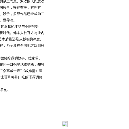
的乡土气息、浓浓的人间悲欢
国故事，鞭辟有序，有理有
、段子，多部作品已经成为二
、懂导演。
以其卓越的才华与不懈的努
新时代。他本人被官方与业内
艺术质量还是从影响的深度、
程，乃至放在全国地方戏剧种
着微笑给我叨故事、拉家常。
在同一口锅里圪捞稠稀，却独
广众高喊一声“《叔婶情》演
音土语和略带口吃的语调调侃
记住他。