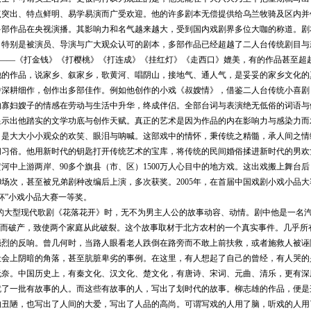
点突出、特点鲜明、易学易演而广受欢迎。他的许多剧本无偿提供给乌兰牧骑及区内并
多部作品在央视演播。其影响力和名气越来越大，受到国内戏剧界多位大咖的称道。剧
，特别是被演员、导演与广大观众认可的剧本，多部作品已经超越了二人台传统剧目与
走”——《打金钱》《打樱桃》《打连成》《挂红灯》《走西口》媲美，有的作品甚至超
他的作品，说家乡、叙家乡，歌黄河、唱阴山，接地气、通人气，是妥妥的家乡文化的
中深耕细作，创作出多部佳作。例如他创作的小戏《叔嫂情》，借鉴二人台传统小喜剧
的寡妇嫂子的情感在劳动与生活中升华，终成伴侣。全部台词与表演绝无低俗的词语与
显示出他踏实的文学功底与创作天赋。真正的艺术是因为作品的内在影响力与感染力而
；是大大小小观众的欢笑、眼泪与呐喊。这部戏中的情怀，秉传统之精髓，承人间之情
间习俗。他用新时代的钥匙打开传统艺术的宝库，将传统的民间婚俗揉进新时代的男欢
河中上游两岸、90
多个旗县（市、区）1500
万人心目中的地方戏。这出戏搬上舞台后
0
场次，甚至被兄弟剧种改编后上演，多次获奖。2005
年，在首届中国戏剧小戏小品大赛
杯”小戏小品大赛一等奖。
的大型现代歌剧《花落花开》时，无不为男主人公的故事动容、动情。剧中他是一名
讹诈而破产，致使两个家庭从此破裂。这个故事取材于北方农村的一个真实事件。几乎所
强烈的反响。曾几何时，当路人眼看老人跌倒在路旁而不敢上前扶救，或者施救人被诬
社会上阴暗的角落，甚至肮脏卑劣的事例。在这里，有人想起了自己的曾经，有人哭的
无奈。中国历史上，有秦文化、汉文化、楚文化，有唐诗、宋词、元曲、清乐，更有深
就了一批有故事的人。而这些有故事的人，写出了划时代的故事。柳志雄的作品，便是
的丑陋，也写出了人间的大爱，写出了人品的高尚。可谓写戏的人用了脑，听戏的人用